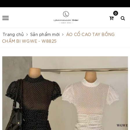
0
Trang chủ
Sản phẩm mới
ÁO CỔ CAO TAY BỒNG
CHẤM BI WGWE - W8825