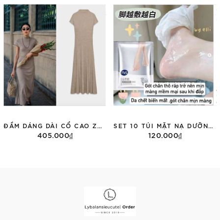
Tùy chọn
Tùy chọn
ĐẦM DÁNG DÀI CỔ CAO ZARA 1198/001
SET 10 TÚI MẶT NẠ DƯỠNG CHÂN FVS
405.000₫
120.000₫
Tùy chọn
Thêm vào giỏ hàng