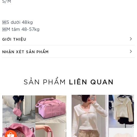
S/M
🆘S dưới 48kg
🆘M tâm 48-57kg
GIỚI THIỆU
NHẬN XÉT SẢN PHẨM
LIÊN QUAN
SẢN PHẨM