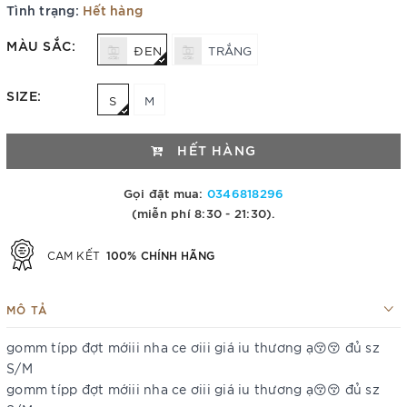
Tình trạng:
Hết hàng
MÀU SẮC:
ĐEN
TRẮNG
SIZE:
S
M
HẾT HÀNG
Gọi đặt mua:
0346818296
(miễn phí 8:30 - 21:30).
100% CHÍNH HÃNG
CAM KẾT
MÔ TẢ
gomm típp đợt mớiii nha ce ơiii giá iu thương ạ😚😚 đủ sz
S/M
gomm típp đợt mớiii nha ce ơiii giá iu thương ạ😚😚 đủ sz