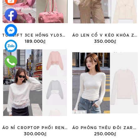
TÚI GIFT 3CE HỒNG YL05059029
ÁO LEN CỔ V KÉO KHÓA ZARA 5063/300
189.000₫
350.000₫
Thêm vào giỏ hàng
Tùy chọn
ÁO NỈ CROPTOP PHỐI REN ZARA 0085/311
ÁO PHÔNG THÊU ĐÔI ZARA DÀI TAY 3431/155
300.000₫
250.000₫