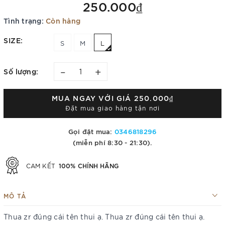
250.000₫
Tình trạng:
Còn hàng
SIZE:
S
M
L
–
+
Số lượng:
MUA NGAY VỚI GIÁ
250.000₫
Đặt mua giao hàng tận nơi
Gọi đặt mua:
0346818296
(miễn phí 8:30 - 21:30).
100% CHÍNH HÃNG
CAM KẾT
MÔ TẢ
Thua zr đúng cái tên thui ạ. Thua zr đúng cái tên thui ạ.