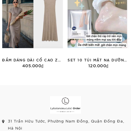
ĐẦM DÁNG DÀI CỔ CAO ZARA 1198/001
SET 10 TÚI MẶT NẠ DƯỠNG CHÂN FVS
405.000₫
120.000₫
Tùy chọn
Thêm vào giỏ hàng
31 Trần Hữu Tước, Phường Nam Đồng, Quận Đống Đa,
Hà Nội