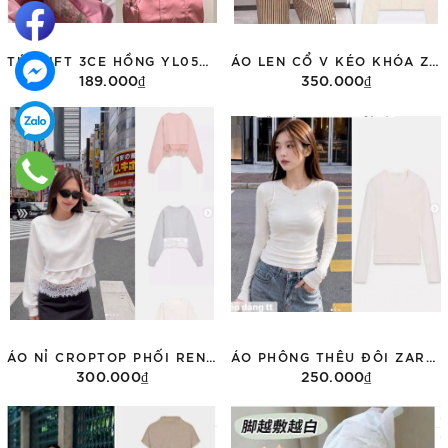
TÚI GIFT 3CE HỒNG YL05059029
ÁO LEN CỔ V KÉO KHÓA ZARA 5063/300
189.000₫
350.000₫
Thêm vào giỏ hàng
Tùy chọn
ÁO NỈ CROPTOP PHỐI REN ZARA 0085/311
ÁO PHÔNG THÊU ĐÔI ZARA DÀI TAY 3431/155
300.000₫
250.000₫
Tùy chọn
Tùy chọn