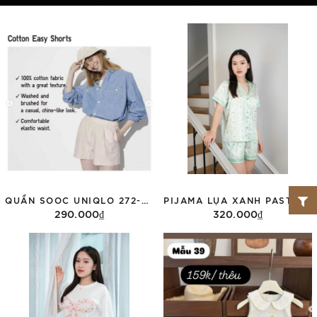
QUẦN SOOC UNIQLO 272-473757
PIJAMA LỤA XANH PASTEL ( HÀNG THIẾT KẾ )
290.000₫
320.000₫
Tùy chọn
Tùy chọn