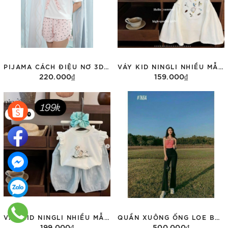
PIJAMA CÁCH ĐIỆU NƠ 3D ( HÀNG THIẾT KẾ )
VÁY KID NINGLI NHIỀU MẪU TOPIC M39
220.000₫
159.000₫
Tùy chọn
Tùy chọn
VÁY KID NINGLI NHIỀU MẪU TOPIC M10
QUẦN XUÔNG ỐNG LOE BSK 2 MÀU 5128/665
199.000₫
500.000₫