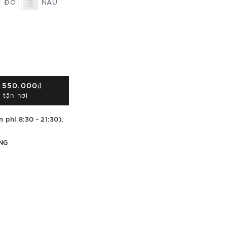
ĐỎ
NÂU
Á
550.000₫
 tận nơi
n phí 8:30 - 21:30).
NG