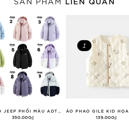
LIÊN QUAN
SẢN PHẨM
ÁO GIÓ JEEP PHỐI MÀU ADT96518
350.000₫
139.000₫
Tùy chọn
Tùy chọn