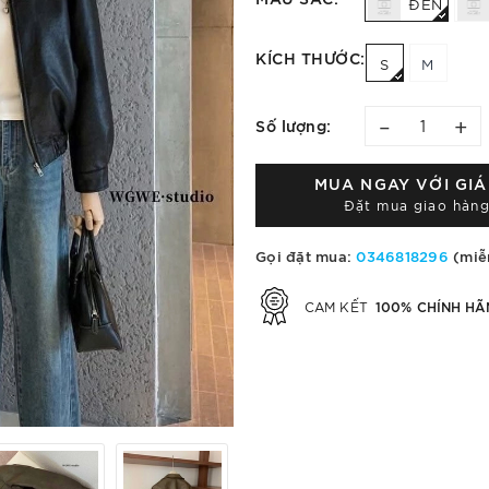
ĐEN
KÍCH THƯỚC:
S
M
–
+
Số lượng:
MUA NGAY VỚI GI
Đặt mua giao hàng
Gọi đặt mua:
0346818296
(miễ
100% CHÍNH HÃ
CAM KẾT