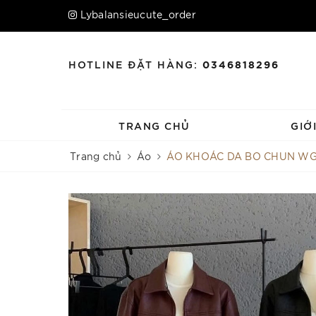
Lybalansieucute_order
HOTLINE ĐẶT HÀNG:
0346818296
TRANG CHỦ
GIỚ
Trang chủ
Áo
ÁO KHOÁC DA BO CHUN W