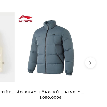
ÁO PHAO GILE KID HỌA TIẾT MJ0045-3 NHIỀU MẪU
ÁO PHAO LÔNG VŨ LINING MÀU XANH AYMU097-6
1.090.000₫
Tùy chọn