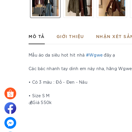
MÔ TẢ
GIỚI THIỆU
NHẬN XÉT SẢ
Mẫu áo da siêu hot hit nhà
#Wgwe
đây ạ
Các bác nhanh tay dinh em này nha, hãng Wgwe c
• Có 3 màu : Đỏ - Đen - Nâu
• Size S M
💰Giá 550k