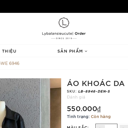
I THIỆU
SẢN PHẨM
GWE 6946
ÁO KHOÁC DA
SKU:
LB-6946-DEN-S
Đánh giá
550.000₫
Tình trạng:
Còn hàng
MÀU SẮC: