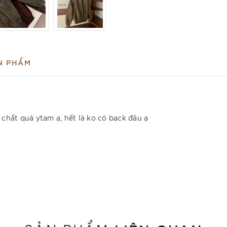
N PHẨM
hất quá ytam ạ, hết là ko có back đâu ạ