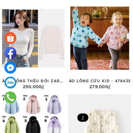
ÁO PHÔNG THÊU ĐÔI ZARA DÀI TAY 3431/155
ÁO LÔNG CỪU KID - 478435
250.000₫
279.000₫
Tùy chọn
Tùy chọn