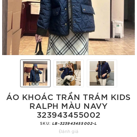
ÁO KHOÁC TRẦN TRÁM KIDS
RALPH MÀU NAVY
323943455002
SKU:
LB-323943455002-L
Đánh giá