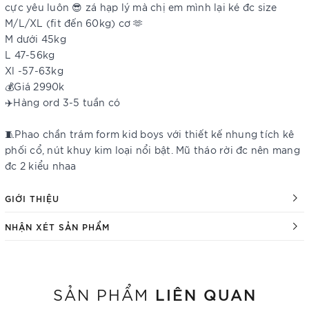
cực yêu luôn 😎 zá hạp lý mà chị em mình lại ké đc size
M/L/XL (fit đến 60kg) cơ 🫶
M dưới 45kg
L 47-56kg
Xl -57-63kg
💰Giá 2990k
✈️Hàng ord 3-5 tuần có
🧵Phao chần trám form kid boys với thiết kế nhung tích kê
phối cổ, nút khuy kim loại nổi bật. Mũ tháo rời đc nên mang
đc 2 kiểu nhaa
GIỚI THIỆU
NHẬN XÉT SẢN PHẨM
LIÊN QUAN
SẢN PHẨM