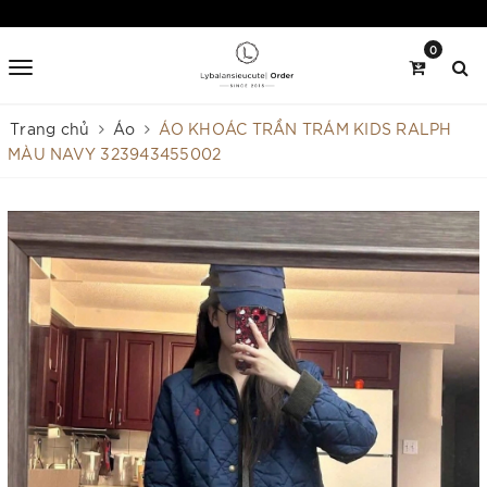
0
Trang chủ
Áo
ÁO KHOÁC TRẦN TRÁM KIDS RALPH
MÀU NAVY 323943455002