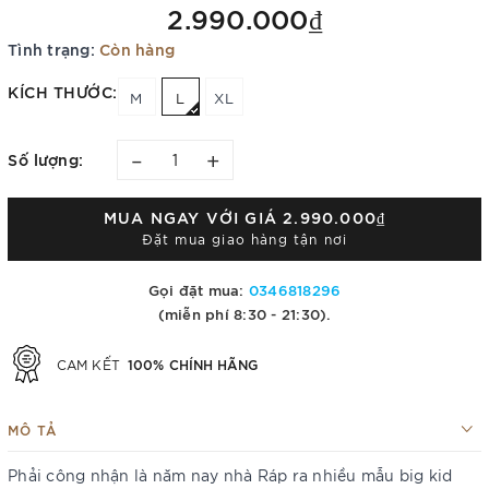
2.990.000₫
Tình trạng:
Còn hàng
KÍCH THƯỚC:
M
L
XL
–
+
Số lượng:
MUA NGAY VỚI GIÁ
2.990.000₫
Đặt mua giao hàng tận nơi
Gọi đặt mua:
0346818296
(miễn phí 8:30 - 21:30).
100% CHÍNH HÃNG
CAM KẾT
MÔ TẢ
Phải công nhận là năm nay nhà Ráp ra nhiều mẫu big kid