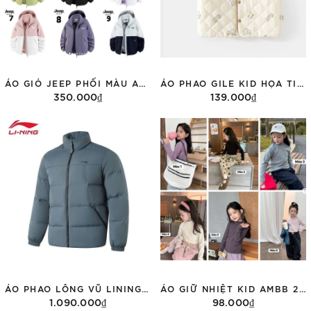
ÁO GIÓ JEEP PHỐI MÀU ADT96518
ÁO PHAO GILE KID HỌA TIẾT MJ0045-3 NHIỀU MẪU
350.000₫
139.000₫
Tùy chọn
Tùy chọn
ÁO PHAO LÔNG VŨ LINING MÀU XANH AYMU097-6
ÁO GIỮ NHIỆT KID AMBB 25H045
1.090.000₫
98.000₫