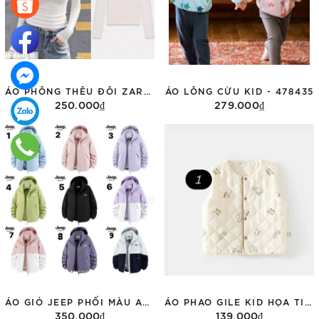
ÁO PHÔNG THÊU ĐÔI ZARA DÀI TAY 3431/155
ÁO LÔNG CỪU KID - 478435
250.000₫
279.000₫
Tùy chọn
Tùy chọn
ÁO GIÓ JEEP PHỐI MÀU ADT96518
ÁO PHAO GILE KID HỌA TIẾT MJ0045-3 NHIỀU MẪU
350.000₫
139.000₫