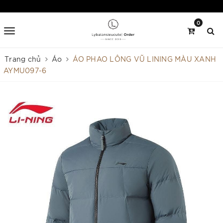
0
Trang chủ
Áo
ÁO PHAO LÔNG VŨ LINING MÀU XANH
AYMU097-6