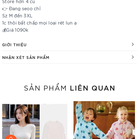
Store hơn 4 củ
👉 Đang seoo chỉ
Sz M đến 3XL
1c thôi bất chấp mọi loại rét lun ạ
💰Giá 1090k
GIỚI THIỆU
NHẬN XÉT SẢN PHẨM
LIÊN QUAN
SẢN PHẨM