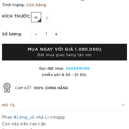
Tình trạng:
Còn hàng
KÍCH THƯỚC:
M
L
–
+
Số lượng:
MUA NGAY VỚI GIÁ
1.090.000₫
Đặt mua giao hàng tận nơi
Gọi đặt mua:
0346818296
(miễn phí 8:30 - 21:30).
100% CHÍNH HÃNG
CAM KẾT
MÔ TẢ
Phao
#Lông_vũ
nhà Lí ninggg
Con này siêu cao cấp