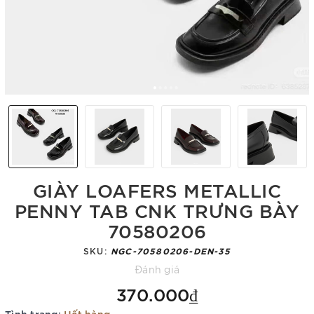
GIÀY LOAFERS METALLIC
PENNY TAB CNK TRƯNG BÀY
70580206
SKU:
NGC-70580206-DEN-35
Đánh giá
370.000₫
Tình trạng:
Hết hàng