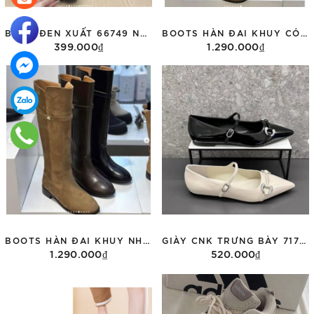
BOOT ĐEN XUẤT 66749 NO BOX
BOOTS HÀN ĐAI KHUY CÓ KHÓA 3 MÀU H3014
399.000₫
1.290.000₫
Tùy chọn
Tùy chọn
BOOTS HÀN ĐAI KHUY NHIỀU MÀU
GIÀY CNK TRƯNG BÀY 71720069 MÀU ĐEN
1.290.000₫
520.000₫
Tùy chọn
Thêm vào giỏ hàng