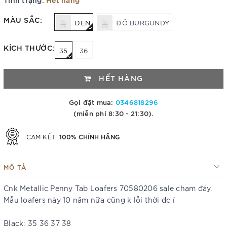
MÀU SẮC:
ĐEN
ĐỎ BURGUNDY
KÍCH THƯỚC:
35
36
HẾT HÀNG
Gọi đặt mua:
0346818296
(miễn phí 8:30 - 21:30).
100% CHÍNH HÃNG
CAM KẾT
MÔ TẢ
Cnk Metallic Penny Tab Loafers 70580206 sale chạm đáy.
Mẫu loafers này 10 năm nữa cũng k lỗi thời dc í
Black: 35 36 37 38