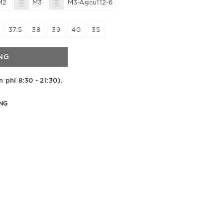
M2
M3
M3-Agcu112-6
37.5
38
39
40
35
NG
n phí 8:30 - 21:30).
NG