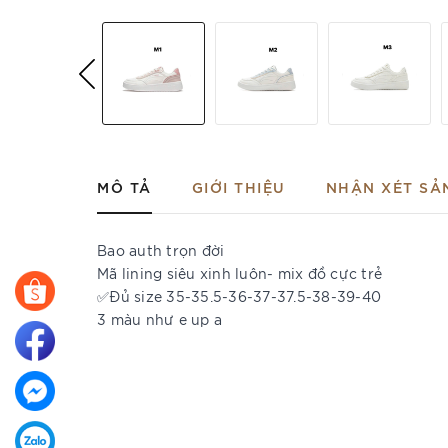
MÔ TẢ
GIỚI THIỆU
NHẬN XÉT SẢ
Bao auth trọn đời
Mã lining siêu xinh luôn- mix đồ cực trẻ
✅Đủ size 35-35.5-36-37-37.5-38-39-40
3 màu như e up a