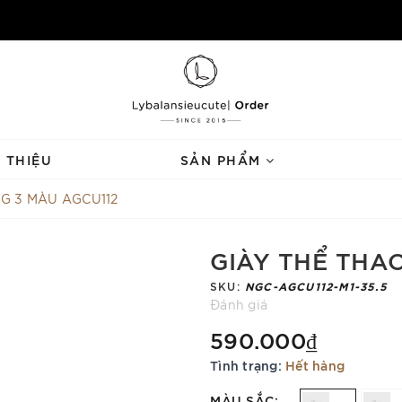
I THIỆU
SẢN PHẨM
NG 3 MÀU AGCU112
GIÀY THỂ THAO
SKU:
NGC-AGCU112-M1-35.5
Đánh giá
590.000₫
Tình trạng:
Hết hàng
MÀU SẮC: