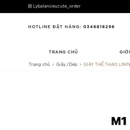
Lybalansieucute_order
HOTLINE ĐẶT HÀNG:
0346818296
TRANG CHỦ
GIỚ
Trang chủ
Giầy /Dép
GIÀY THỂ THAO LINI