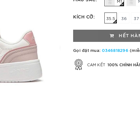
M1
KÍCH CỠ:
35.5
36
37
HẾT HÀ
Gọi đặt mua:
0346818296
(miễ
100% CHÍNH HÃ
CAM KẾT