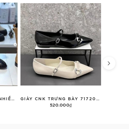
BOOTS HÀN ĐAI KHUY NHIỀU MÀU
GIÀY CNK TRƯNG BÀY 71720069 MÀU ĐEN
520.000₫
Thêm vào giỏ hàng