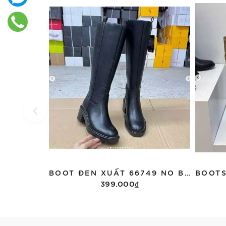
BOOT ĐEN XUẤT 66749 NO BOX
399.000₫
Tùy chọn