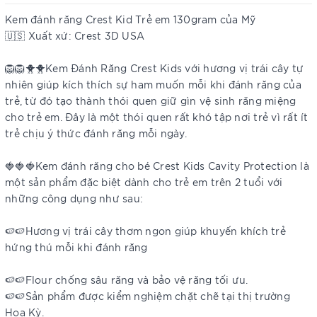
Kem đánh răng Crest Kid Trẻ em 130gram của Mỹ
🇺🇸 Xuất xứ: Crest 3D USA
🦁🦁🐥🐥Kem Đánh Răng Crest Kids với hương vị trái cây tự
nhiên giúp kích thích sự ham muốn mỗi khi đánh răng của
trẻ, từ đó tạo thành thói quen giữ gìn vệ sinh răng miệng
cho trẻ em. Đây là một thói quen rất khó tập nơi trẻ vì rất ít
trẻ chịu ý thức đánh răng mỗi ngày.
🍓🍓🍓Kem đánh răng cho bé Crest Kids Cavity Protection là
một sản phẩm đặc biệt dành cho trẻ em trên 2 tuổi với
những công dụng như sau:
🍉🍉Hương vị trái cây thơm ngon giúp khuyến khích trẻ
hứng thú mỗi khi đánh răng
🍉🍉Flour chống sâu răng và bảo vệ răng tối ưu.
🍉🍉Sản phẩm được kiểm nghiệm chặt chẽ tại thị trường
Hoa Kỳ.