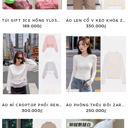
TÚI GIFT 3CE HỒNG YL05059029
ÁO LEN CỔ V KÉO KHÓA ZARA 5063/300
189.000₫
350.000₫
Thêm vào giỏ hàng
Tùy chọn
ÁO NỈ CROPTOP PHỐI REN ZARA 0085/311
ÁO PHÔNG THÊU ĐÔI ZARA DÀI TAY 3431/155
300.000₫
250.000₫
Tùy chọn
Tùy chọn