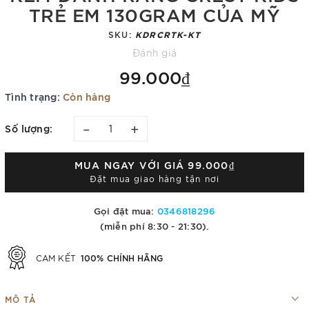
TRẺ EM 130GRAM CỦA MỸ
SKU:
KDRCRTK-KT
Đánh giá
99.000₫
Tình trạng:
Còn hàng
–
+
Số lượng:
MUA NGAY VỚI GIÁ
99.000₫
Đặt mua giao hàng tận nơi
Gọi đặt mua:
0346818296
(miễn phí 8:30 - 21:30).
100% CHÍNH HÃNG
CAM KẾT
MÔ TẢ