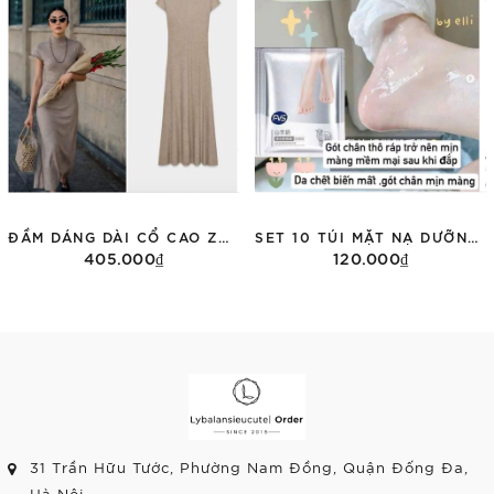
ĐẦM DÁNG DÀI CỔ CAO ZARA 1198/001
SET 10 TÚI MẶT NẠ DƯỠNG CHÂN FVS
405.000₫
120.000₫
Tùy chọn
Thêm vào giỏ hàng
31 Trần Hữu Tước, Phường Nam Đồng, Quận Đống Đa,
Hà Nội