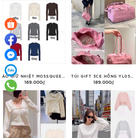
ÁO GIỮ NHIỆT MOSSQUEEN 62220
TÚI GIFT 3CE HỒNG YL05059029
169.000₫
189.000₫
Tùy chọn
Thêm vào giỏ hàng