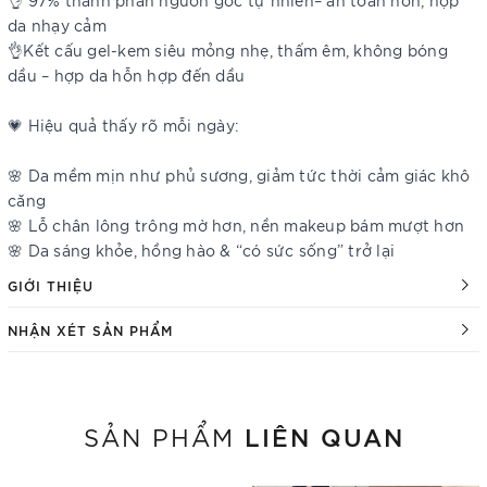
👌 97% thành phần nguồn gốc tự nhiên– an toàn hơn, hợp
da nhạy cảm
👌Kết cấu gel-kem siêu mỏng nhẹ, thấm êm, không bóng
dầu – hợp da hỗn hợp đến dầu
💗 Hiệu quả thấy rõ mỗi ngày:
🌸 Da mềm mịn như phủ sương, giảm tức thời cảm giác khô
căng
🌸 Lỗ chân lông trông mờ hơn, nền makeup bám mượt hơn
🌸 Da sáng khỏe, hồng hào & “có sức sống” trở lại
GIỚI THIỆU
NHẬN XÉT SẢN PHẨM
LIÊN QUAN
SẢN PHẨM