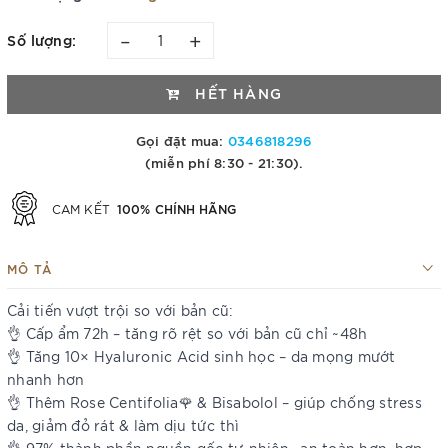
–
+
Số lượng:
HẾT HÀNG
Gọi đặt mua:
0346818296
(miễn phí 8:30 - 21:30).
100% CHÍNH HÃNG
CAM KẾT
MÔ TẢ
Cải tiến vượt trội so với bản cũ:
👌 Cấp ẩm 72h – tăng rõ rệt so với bản cũ chỉ ~48h
👌 Tăng 10× Hyaluronic Acid sinh học – da mọng mướt
nhanh hơn
👌 Thêm Rose Centifolia🌹 & Bisabolol – giúp chống stress
da, giảm đỏ rát & làm dịu tức thì