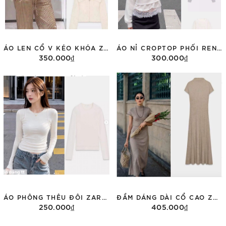
ÁO LEN CỔ V KÉO KHÓA ZARA 5063/300
ÁO NỈ CROPTOP PHỐI REN ZARA 0085/311
350.000₫
300.000₫
Tùy chọn
Tùy chọn
ÁO PHÔNG THÊU ĐÔI ZARA DÀI TAY 3431/155
ĐẦM DÁNG DÀI CỔ CAO ZARA 1198/001
250.000₫
405.000₫
Tùy chọn
Tùy chọn