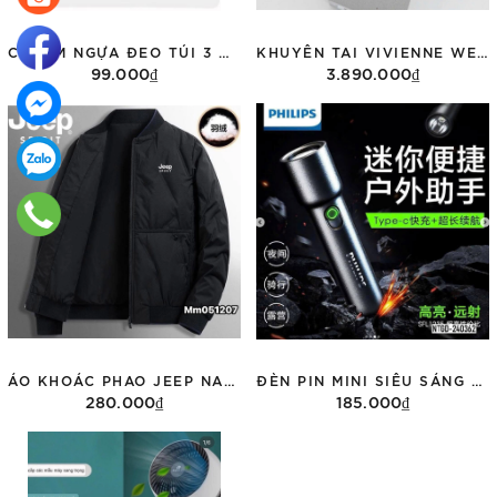
CHARM NGỰA ĐEO TÚI 3 MÀU
KHUYÊN TAI VIVIENNE WESTWOOD 62020033
99.000₫
3.890.000₫
Tùy chọn
Thêm vào giỏ hàng
ÁO KHOÁC PHAO JEEP NAM Q002
ĐÈN PIN MINI SIÊU SÁNG PHILIPS
280.000₫
185.000₫
Tùy chọn
Thêm vào giỏ hàng