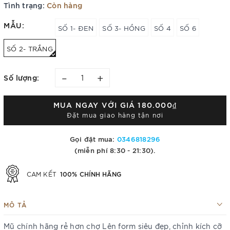
Tình trạng:
Còn hàng
MẪU:
SỐ 1- ĐEN
SỐ 3- HỒNG
SỐ 4
SỐ 6
SỐ 2- TRẮNG
–
+
Số lượng:
MUA NGAY VỚI GIÁ
180.000₫
Đặt mua giao hàng tận nơi
Gọi đặt mua:
0346818296
(miễn phí 8:30 - 21:30).
100% CHÍNH HÃNG
CAM KẾT
MÔ TẢ
Mũ chính hãng rẻ hơn chợ Lên form siêu đẹp, chỉnh kích cỡ