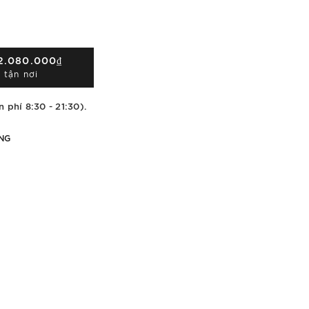
2.080.000₫
 tận nơi
n phí 8:30 - 21:30).
NG