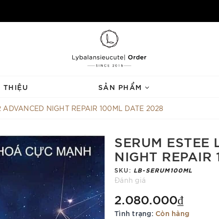
I THIỆU
SẢN PHẨM
 ADVANCED NIGHT REPAIR 100ML DATE 2028
SERUM ESTEE
NIGHT REPAIR 
SKU:
LB-SERUM100ML
Đánh giá
2.080.000₫
Tình trạng:
Còn hàng