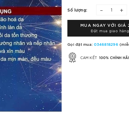
–
+
Số lượng:
MUA NGAY VỚI GIÁ
Đặt mua giao hàng
Gọi đặt mua:
0346818296
(miễ
100% CHÍNH HÃ
CAM KẾT