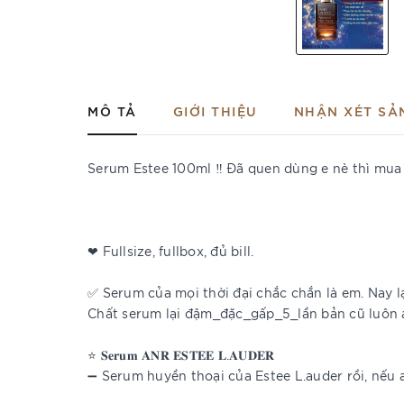
MÔ TẢ
GIỚI THIỆU
NHẬN XÉT SẢ
Serum Estee 100ml ‼️ Đã quen dùng e nè thì mua s
❤ Fullsize, fullbox, đủ bill.
✅ Serum của mọi thời đại chắc chắn là em. Nay l
Chất serum lại đậm_đặc_gấp_5_lần bản cũ luôn 
⭐️ 𝐒𝐞𝐫𝐮𝐦 𝐀𝐍𝐑 𝐄𝐒𝐓𝐄𝐄 𝐋.𝐀𝐔𝐃𝐄𝐑
➖ Serum huyền thoại của Estee L.auder rồi, nếu a