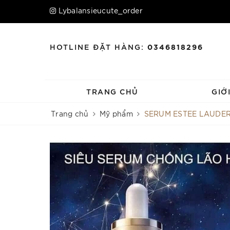
Lybalansieucute_order
HOTLINE ĐẶT HÀNG:
0346818296
TRANG CHỦ
GIỚ
Trang chủ
Mỹ phẩm
SERUM ESTEE LAUDER