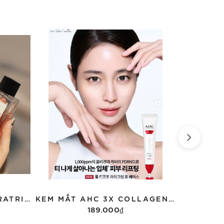
NƯỚC HOA D&G L'IMPERATRICE 3 EDT FULLBOX 100ML
KEM MẮT AHC 3X COLLAGEN EXPERT 40ML
189.000₫