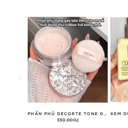
PHẤN PHỦ DECORTE TONE 00 MINI 3G FULLBOX DATE T4/2029
330.000₫