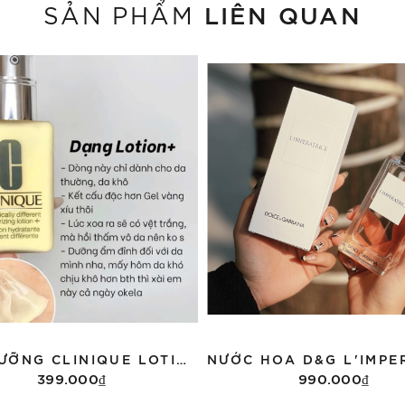
LIÊN QUAN
SẢN PHẨM
KEM DƯỠNG CLINIQUE LOTION 125ML FULLBOX DATE 2/2028
399.000₫
990.000₫