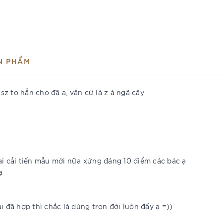
N PHẨM
z to hẳn cho đã ạ, vẫn cứ là z á ngã cây
ại cải tiến mẫu mới nữa xứng đáng 10 điểm các bác ạ
ạ
i đã hợp thì chắc là dùng trọn đời luôn đấy ạ =))