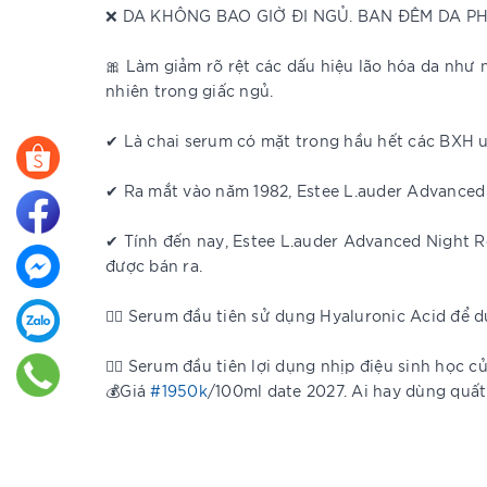
❌ DA KHÔNG BAO GIỜ ĐI NGỦ. BAN ĐÊM DA PH
🎀 Làm giảm rõ rệt các dấu hiệu lão hóa da như 
nhiên trong giấc ngủ.
✔ Là chai serum có mặt trong hầu hết các BXH u
✔ Ra mắt vào năm 1982, Estee L.auder Advanced 
✔ Tính đến nay, Estee L.auder Advanced Night R
được bán ra.
👉🏻 Serum đầu tiên sử dụng Hyaluronic Acid để 
👉🏻 Serum đầu tiên lợi dụng nhịp điệu sinh học củ
💰Giá
#1950k
/100ml date 2027. Ai hay dùng quất 