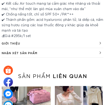
✔️ Kết cấu Air touch mang lại cảm giác nhẹ nhàng và thoải
mái, “như thể một làn gió mùa xuân chạm vào da”
✔️ Chống nắng tốt, chỉ số SPF 50+ /PA**++
✔️ Thành phần gồm: acid hyaluronic phân tử, lá diếp cá, nấm
sừng hươu cùng các loại thuốc đông y khác giúp da khoẻ
mạnh và tái tạo
💰Giá #295k/1 set
GIỚI THIỆU
NHẬN XÉT SẢN PHẨM
LIÊN QUAN
SẢN PHẨM