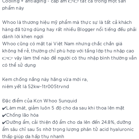
Cooling + antiaging - cấp ẩm 👉👉 tất cả trong một sản
phẩm này
Whoo là thương hiệu mỹ phẩm mà thực sự là tất cả khách
hàng đã từng dùng hay rất nhiều Blogger nổi tiếng đều phải
dành lời khen ngợi
Whoo cũng có mặt tại Việt Nam nhưng chắc chắn giá
không hề rẻ, thường chỉ phù hợp với tầng lớp thu nhập cao
👉👉 vậy làm thế nào đề người có thu nhập bình thường vẫn
có thể sử dụng
Kem chống nắng này hãng vừa mới ra,
niêm yết là 52kw~1tr005trvnd
Đặc điểm của Kcn Whoo Sunquid
✔️Làm mát, giảm luôn 5 độ cho da sau khi thoa lên mặt
✔️Chống lão hóa
✔️Dưỡng ẩm, cải thiện độ ẩm cho da lên đến 24.8%, dưỡng
ẩm sâu chỉ sau 5s nhờ trọng lượng phân tử acid hyaluronic
thấp giúp da hấp thụ nhanh