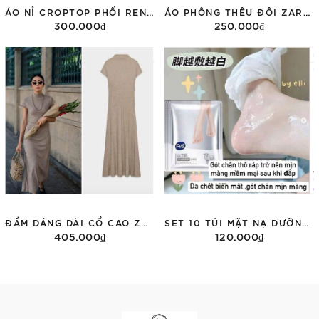
ÁO NỈ CROPTOP PHỐI REN ZARA 0085/311
ÁO PHÔNG THÊU ĐÔI ZARA DÀI TAY 3431/155
300.000₫
250.000₫
Tùy chọn
Tùy chọn
ĐẦM DÁNG DÀI CỔ CAO ZARA 1198/001
SET 10 TÚI MẶT NẠ DƯỠNG CHÂN FVS
405.000₫
120.000₫
Tùy chọn
Thêm vào giỏ hàng