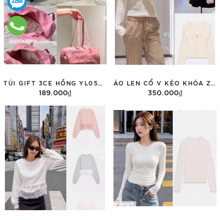
TÚI GIFT 3CE HỒNG YL05059029
ÁO LEN CỔ V KÉO KHÓA ZARA 5063/300
189.000₫
350.000₫
Thêm vào giỏ hàng
Tùy chọn