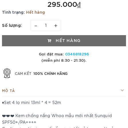
295.000₫
Tình trạng:
Hết hàng
–
+
Số lượng:
HẾT HÀNG
Gọi đặt mua:
0346818296
(miễn phí 8:30 - 21:30).
100% CHÍNH HÃNG
CAM KẾT
MÔ TẢ
♦️Set 4 lọ mini 13ml * 4 = 52m
❤️❤️❤️ Kem chống nắng Whoo mẫu mới nhất Sunquid
SPF50+/PA++++