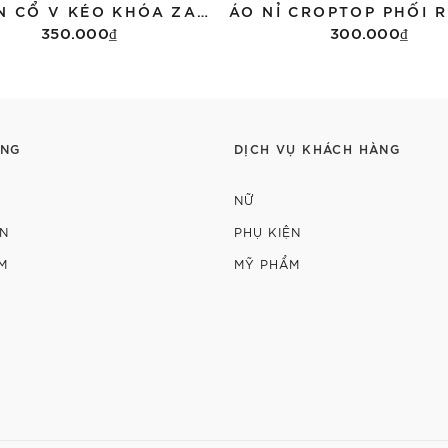
ÁO LEN CỔ V KÉO KHÓA ZARA 5063/300
350.000₫
300.000₫
Tùy chọn
Tùy chọn
ÀNG
DỊCH VỤ KHÁCH HÀNG
NỮ
ỆN
PHỤ KIỆN
M
MỸ PHẨM