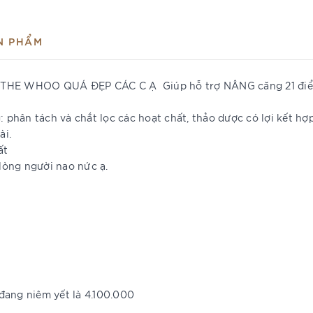
N PHẨM
HOO QUÁ ĐẸP CÁC C Ạ Giúp hỗ trợ NÂNG căng 21 điểm vi m
g: phân tách và chắt lọc các hoạt chất, thảo dược có lợi kết 
ài.
ất
lòng người nao nức ạ.
đang niêm yết là 4.100.000