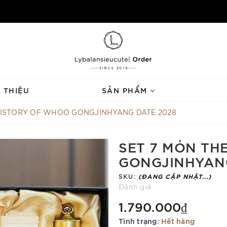
I THIỆU
SẢN PHẨM
HISTORY OF WHOO GONGJINHYANG DATE 2028
SET 7 MÓN TH
GONGJINHYANG
SKU:
(ĐANG CẬP NHẬT...)
Đánh giá
1.790.000₫
Tình trạng:
Hết hàng