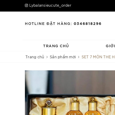
Lybalansieucute_order
HOTLINE ĐẶT HÀNG:
0346818296
TRANG CHỦ
GIỚ
Trang chủ
Sản phẩm mới
SET 7 MÓN THE 