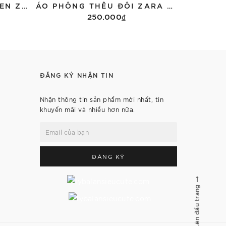
ÁO NỈ CROPTOP PHỐI REN ZARA 0085/311
ÁO PHÔNG THÊU ĐÔI ZARA DÀI TAY 3431/155
250.000₫
Tùy chọn
ĐĂNG KÝ NHẬN TIN
Nhận thông tin sản phẩm mới nhất, tin
khuyến mãi và nhiều hơn nữa.
ĐĂNG KÝ
Lên đầu trang