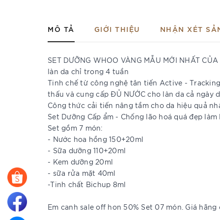
MÔ TẢ
GIỚI THIỆU
NHẬN XÉT SẢ
SET DƯỠNG WHOO VÀNG MẪU MỚI NHẤT CỦA THE W
làn da chỉ trong 4 tuần
Tinh chế từ công nghệ tân tiến Active - Trackin
thấu và cung cấp ĐỦ NƯỚC cho làn da cả ngày d
Công thức cải tiến nâng tầm cho da hiệu quả nh
Set Dưỡng Cấp ẩm - Chống lão hoá quá đẹp làm 
Set gồm 7 món:
- Nước hoa hồng 150+20ml
- Sữa dưỡng 110+20ml
- Kem dưỡng 20ml
- sữa rửa mặt 40ml
-Tinh chất Bichup 8ml
Em canh sale off hon 50% Set 07 món. Giá hãng 