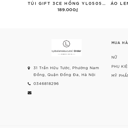
TÚI GIFT 3CE HỒNG YL05059029
189.000₫
Thêm vào giỏ hàng
MUA H
NỮ
PHỤ KI
31 Trần Hữu Tước, Phường Nam
Đồng, Quận Đống Đa, Hà Nội
MỸ PHẨ
0346818296