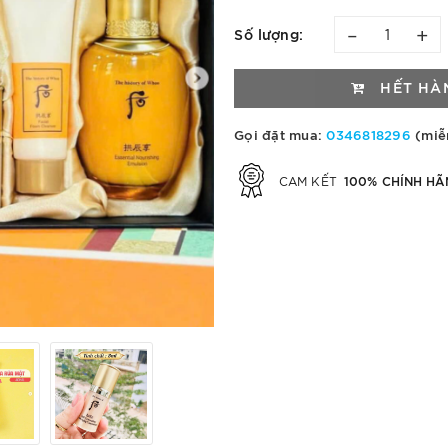
–
+
Số lượng:
HẾT HÀ
Gọi đặt mua:
0346818296
(miễ
100% CHÍNH HÃ
CAM KẾT