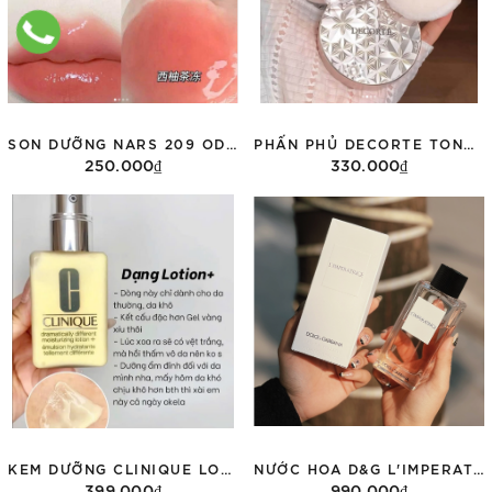
SON DƯỠNG NARS 209 ODGE ĐỎ HỒNG ĐÀO 1,5G
PHẤN PHỦ DECORTE TONE 00 MINI 3G FULLBOX DATE T4/2029
250.000₫
330.000₫
Thêm vào giỏ hàng
Thêm vào giỏ hàng
KEM DƯỠNG CLINIQUE LOTION 125ML FULLBOX DATE 2/2028
NƯỚC HOA D&G L'IMPERATRICE 3 EDT FULLBOX 100ML
399.000₫
990.000₫