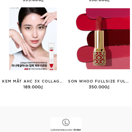
Thêm vào giỏ hàng
Thêm vào giỏ hàng
KEM MẮT AHC 3X COLLAGEN EXPERT 40ML
SON WHOO FULLSIZE FULLBOX MÀU 88 - ĐỎ GẠCH
189.000₫
350.000₫
Thêm vào giỏ hàng
Thêm vào giỏ hàng