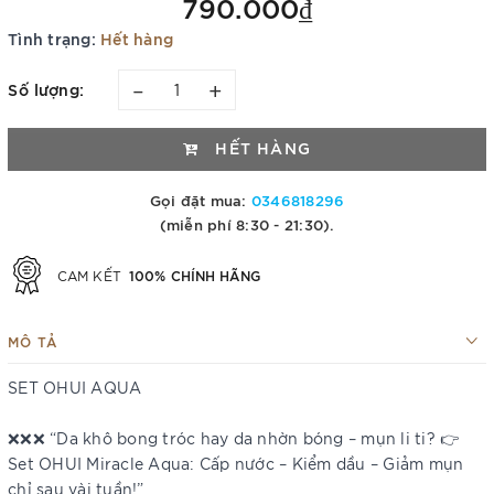
790.000₫
Tình trạng:
Hết hàng
–
+
Số lượng:
HẾT HÀNG
Gọi đặt mua:
0346818296
(miễn phí 8:30 - 21:30).
100% CHÍNH HÃNG
CAM KẾT
MÔ TẢ
SET OHUI AQUA
❌❌❌ “Da khô bong tróc hay da nhờn bóng – mụn li ti? 👉
Set OHUI Miracle Aqua: Cấp nước – Kiểm dầu – Giảm mụn
chỉ sau vài tuần!”