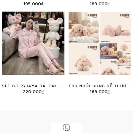
195.000₫
189.000₫
Thêm vào giỏ hàng
Tùy chọn
SET BỘ PYJAMA DÀI TAY MÀU HỒNG HỌA TIẾT HOA VINTAGE 2607
THÚ NHỒI BÔNG DỄ THƯƠNG JOOKI DỄ THƯƠNG
220.000₫
169.000₫
Tùy chọn
Tùy chọn