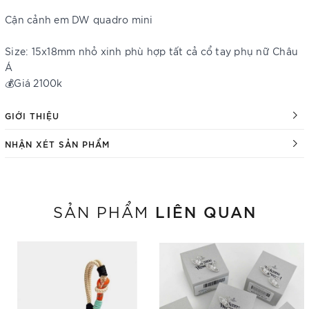
Cận cảnh em DW quadro mini
Size: 15x18mm nhỏ xinh phù hợp tất cả cổ tay phụ nữ Châu
Á
💰Giá 2100k
GIỚI THIỆU
NHẬN XÉT SẢN PHẨM
LIÊN QUAN
SẢN PHẨM