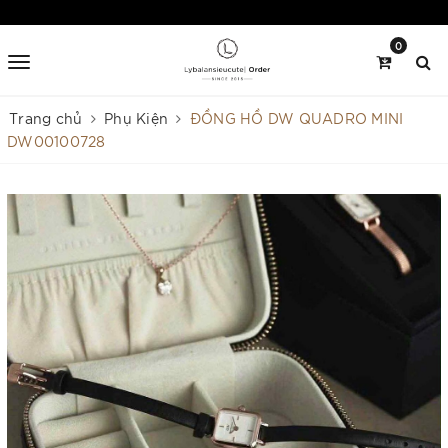
0
Trang chủ
Phụ Kiện
ĐỒNG HỒ DW QUADRO MINI
DW00100728