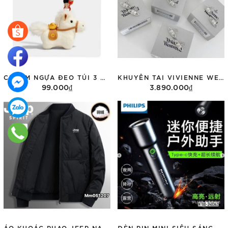
CHARM NGỰA ĐEO TÚI 3 MÀU
KHUYÊN TAI VIVIENNE WESTWOOD 62020033
99.000₫
3.890.000₫
Tùy chọn
Thêm vào giỏ hàng
ÁO KHOÁC PHAO JEEP NAM Q002
ĐÈN PIN MINI SIÊU SÁNG PHILIPS