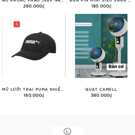
280.000₫
185.000₫
Tùy chọn
Thêm vào giỏ hàng
MŨ LƯỠI TRAI PUMA NHIỀU MÀU 022885
QUẠT CAMELL
160.000₫
380.000₫
Tùy chọn
Thêm vào giỏ hàng