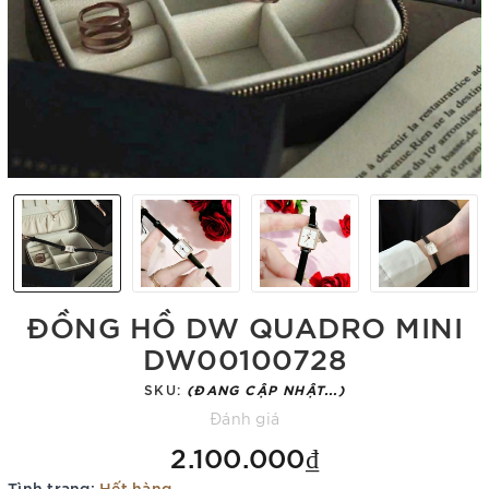
ĐỒNG HỒ DW QUADRO MINI
DW00100728
SKU:
(ĐANG CẬP NHẬT...)
Đánh giá
2.100.000₫
Tình trạng:
Hết hàng