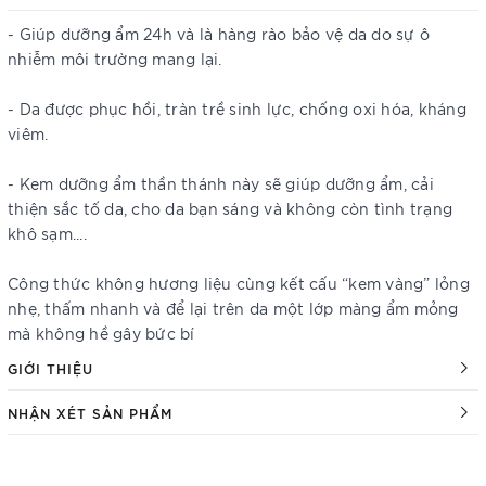
- Giúp dưỡng ẩm 24h và là hàng rào bảo vệ da do sự ô
nhiễm môi trường mang lại.
- Da được phục hồi, tràn trề sinh lực, chống oxi hóa, kháng
viêm.
- Kem dưỡng ẩm thần thánh này sẽ giúp dưỡng ẩm, cải
thiện sắc tố da, cho da bạn sáng và không còn tình trạng
khô sạm....
Công thức không hương liệu cùng kết cấu “kem vàng” lỏng
nhẹ, thấm nhanh và để lại trên da một lớp màng ẩm mỏng
mà không hề gây bức bí
GIỚI THIỆU
NHẬN XÉT SẢN PHẨM