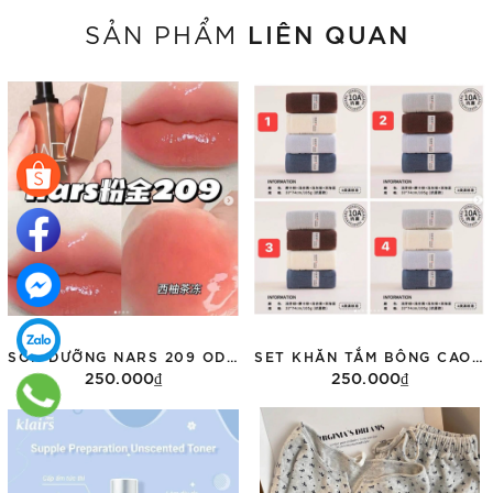
LIÊN QUAN
SẢN PHẨM
SON DƯỠNG NARS 209 ODGE ĐỎ HỒNG ĐÀO 1,5G
SET KHĂN TẮM BÔNG CAO CẤP 4 MÀU
250.000₫
250.000₫
Thêm vào giỏ hàng
Tùy chọn