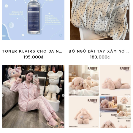
TONER KLAIRS CHO DA NHẠY CẢM 180ML DATE 2028
BỘ NGỦ DÀI TAY XÁM NƠ ĐEN
195.000₫
189.000₫
Thêm vào giỏ hàng
Tùy chọn