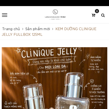
0
Trang chủ
Sản phẩm mới
KEM DƯỠNG CLINIQUE
JELLY FULLBOX 125ML