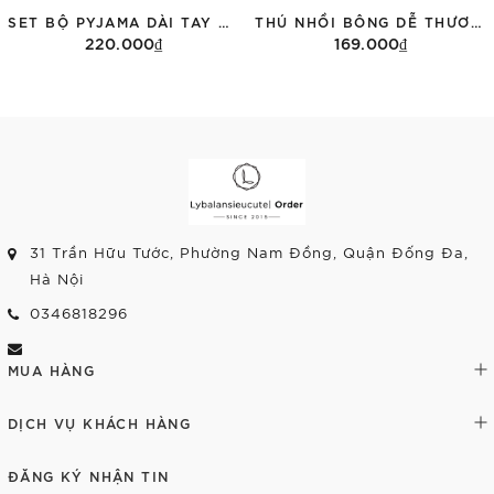
SET BỘ PYJAMA DÀI TAY MÀU HỒNG HỌA TIẾT HOA VINTAGE 2607
THÚ NHỒI BÔNG DỄ THƯƠNG JOOKI DỄ THƯƠNG
220.000₫
169.000₫
Tùy chọn
Tùy chọn
31 Trần Hữu Tước, Phường Nam Đồng, Quận Đống Đa,
Hà Nội
0346818296
MUA HÀNG
DỊCH VỤ KHÁCH HÀNG
ĐĂNG KÝ NHẬN TIN