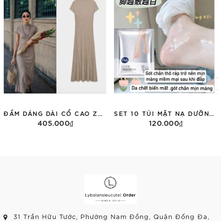
ĐẦM DÁNG DÀI CỔ CAO ZARA 1198/001
SET 10 TÚI MẶT NẠ DƯỠNG CHÂN FVS
405.000₫
120.000₫
Tùy chọn
Thêm vào giỏ hàng
31 Trần Hữu Tước, Phường Nam Đồng, Quận Đống Đa,