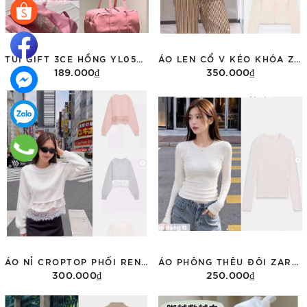
TÚI GIFT 3CE HỒNG YL05059029
ÁO LEN CỔ V KÉO KHÓA ZARA 5063/300
189.000₫
350.000₫
Thêm vào giỏ hàng
Tùy chọn
ÁO NỈ CROPTOP PHỐI REN ZARA 0085/311
ÁO PHÔNG THÊU ĐÔI ZARA DÀI TAY 3431/155
300.000₫
250.000₫
Tùy chọn
Tùy chọn