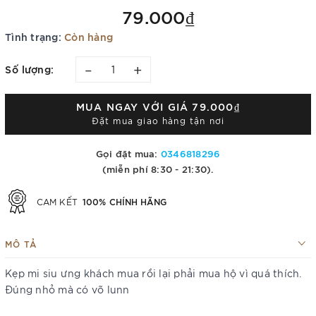
79.000₫
Tình trạng:
Còn hàng
–
+
Số lượng:
MUA NGAY VỚI GIÁ
79.000₫
Đặt mua giao hàng tận nơi
Gọi đặt mua:
0346818296
(miễn phí 8:30 - 21:30).
100% CHÍNH HÃNG
CAM KẾT
MÔ TẢ
Kẹp mi siu ưng khách mua rồi lại phải mua hộ vì quá thích.
Đúng nhỏ mà có võ lunn