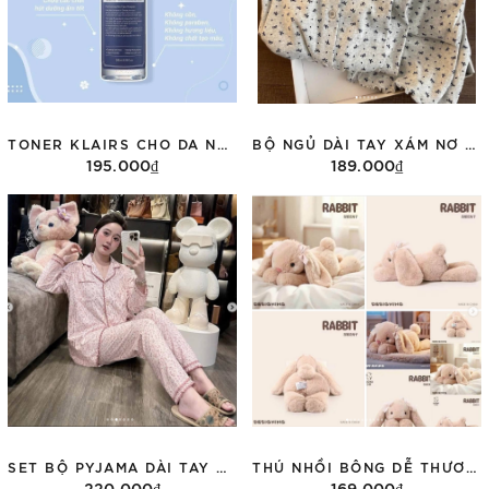
TONER KLAIRS CHO DA NHẠY CẢM 180ML DATE 2028
BỘ NGỦ DÀI TAY XÁM NƠ ĐEN
195.000₫
189.000₫
Thêm vào giỏ hàng
Tùy chọn
SET BỘ PYJAMA DÀI TAY MÀU HỒNG HỌA TIẾT HOA VINTAGE 2607
THÚ NHỒI BÔNG DỄ THƯƠNG JOOKI DỄ THƯƠNG
220.000₫
169.000₫