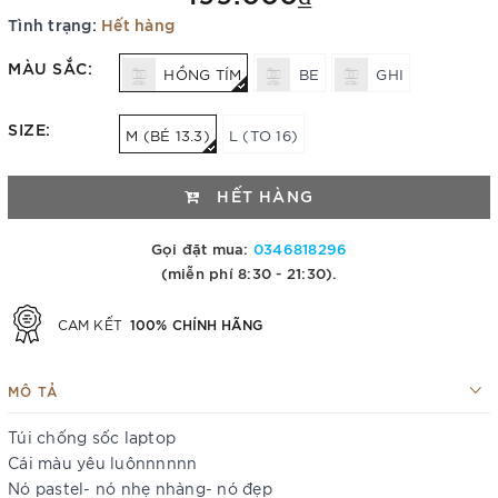
Tình trạng:
Hết hàng
MÀU SẮC:
HỒNG TÍM
BE
GHI
SIZE:
M (BÉ 13.3)
L (TO 16)
HẾT HÀNG
Gọi đặt mua:
0346818296
(miễn phí 8:30 - 21:30).
100% CHÍNH HÃNG
CAM KẾT
MÔ TẢ
Túi chống sốc laptop
Cái màu yêu luônnnnnn
Nó pastel- nó nhẹ nhàng- nó đẹp