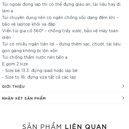
Túi ngoài đựng lap thì có thể đựng giáo án, tài liệu hay đi
làm a
Túi chuyên dụng nên có ngăn chống sốc dạng đệm khí –
bảo vệ laptop khỏi va đập
Viền túi gia cố 360° – chống trầy xước, bảo vệ máy toàn
diện
Túi có nhiều ngăn tiện lợi – đựng thêm sạc, chuột, tài liệu
gọn gàng không bị lộn xộn
Túi chống thấm nước nên bền a
E gom 2 size
- Size bé 13.3: đựng ipad hoặc lap bé
- Size to 16: đựng vừa tất cả các lap
GIỚI THIỆU
NHẬN XÉT SẢN PHẨM
LIÊN QUAN
SẢN PHẨM