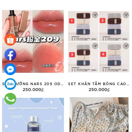
SON DƯỠNG NARS 209 ODGE ĐỎ HỒNG ĐÀO 1,5G
SET KHĂN TẮM BÔNG CAO CẤP 4 MÀU
250.000₫
250.000₫
Thêm vào giỏ hàng
Tùy chọn