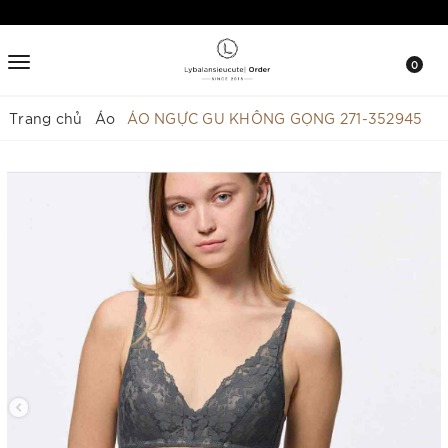
0
Trang chủ
Áo
ÁO NGỰC GU KHÔNG GỌNG 271-352945