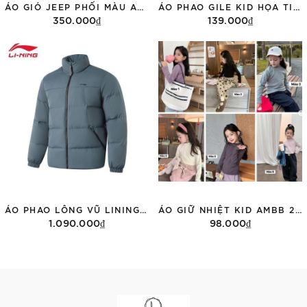
ÁO GIÓ JEEP PHỐI MÀU ADT96518
ÁO PHAO GILE KID HỌA TIẾT MJ0045-3 NHIỀU MẪU
350.000₫
139.000₫
Tùy chọn
Tùy chọn
ÁO PHAO LÔNG VŨ LINING MÀU XANH AYMU097-6
ÁO GIỮ NHIỆT KID AMBB 25H045
1.090.000₫
98.000₫
Tùy chọn
Tùy chọn