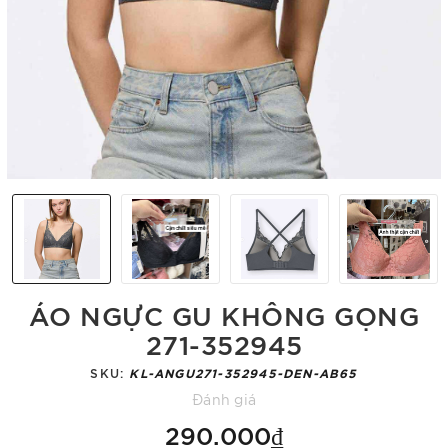
ÁO NGỰC GU KHÔNG GỌNG
271-352945
SKU:
KL-ANGU271-352945-DEN-AB65
Đánh giá
290.000₫