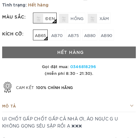
Tình trạng:
Hết hàng
MÀU SẮC:
ĐEN
HỒNG
XÁM
KÍCH CỠ:
AB65
AB70
AB75
AB80
AB90
HẾT HÀNG
Gọi đặt mua:
0346818296
(miễn phí 8:30 - 21:30).
100% CHÍNH HÃNG
CAM KẾT
MÔ TẢ
UI CHỐT GẤP CHỐT GẤP CẢ NHÀ ƠI, ÁO NGỰC G U
KHÔNG GỌNG SÊU SẬP RỒI Ạ ❌❌❌