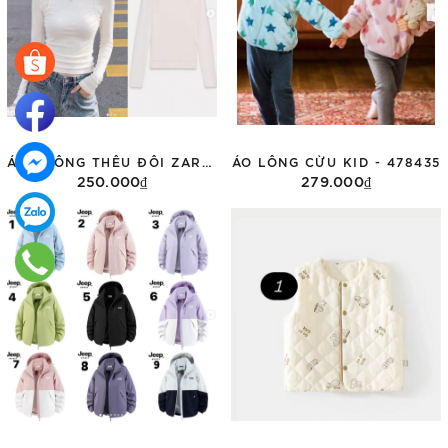
ÁO PHÔNG THÊU ĐÔI ZARA DÀI TAY 3431/155
ÁO LÔNG CỪU KID - 478435
250.000₫
279.000₫
Tùy chọn
Tùy chọn