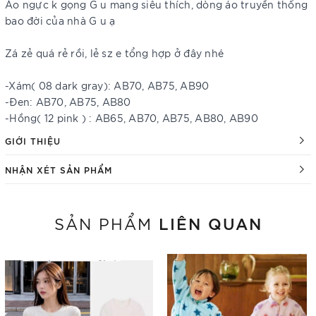
Áo ngực k gọng G u mang siêu thích, dòng áo truyền thống
bao đời của nhà G u ạ
Zá zẻ quá rẻ rồi, lẻ sz e tổng hợp ở đây nhé
-Xám( 08 dark gray): AB70, AB75, AB90
-Đen: AB70, AB75, AB80
-Hồng( 12 pink ) : AB65, AB70, AB75, AB80, AB90
GIỚI THIỆU
NHẬN XÉT SẢN PHẨM
LIÊN QUAN
SẢN PHẨM