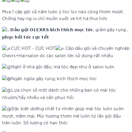
Mua 1 cặp gội cả năm luôn ý tóc lúc nào cũng thơm mượt.
Chồng hay ng iu chỉ muốn vuốt ve hít hà thui hihi
𝗗𝗮̂̀𝘂 𝗴𝗼̣̂𝗶 𝗢𝗟𝗘𝗫𝗥𝗦 𝗸𝗶́𝗰𝗵 𝘁𝗵𝗶́𝗰𝗵 𝗺𝗼̣𝗰 𝘁𝗼́𝗰, giảm gãy rụng ,
𝗽𝗵𝘂̣𝗰 𝗵𝗼̂̀𝗶 𝘁𝗼́𝗰 𝗰𝘂̛̣𝗰 𝘁𝗼̂́𝘁
CỰC HOT - CỰC HOT
Cặp dầu gội xả chuyên nghiệp
Olexrs+Hairsalon dc các salon lớn sử dụng rất nhiều
Nghỉ ở nhà gội đầu, mà tóc đẹp như ở salon luôn
Ngăn ngừa gãy rụng, kích thjch mọc tóc
Lựa chọn số một dành cho những bạn có mái tóc
nhuộm/tẩy nhiều và cần phục hồi.
Đặc biệt dưỡng chất tự nhiên giúp mái tóc luôn suôn
mượt, mềm mại. Mùi hương thơm mê luôn từ lần gội đầu
tiên luôn. Số lượng có hạn thôi