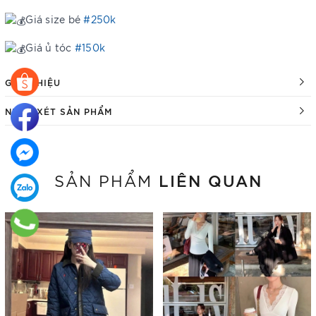
Giá size bé
#250k
Giá ủ tóc
#150k
GIỚI THIỆU
NHẬN XÉT SẢN PHẨM
LIÊN QUAN
SẢN PHẨM