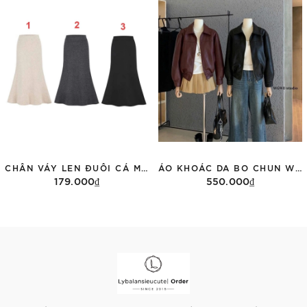
Thêm vào giỏ hàng
Tùy chọn
CHÂN VÁY LEN ĐUÔI CÁ MOSESQUEEN 63123
ÁO KHOÁC DA BO CHUN WGWE 6946
179.000₫
550.000₫
Tùy chọn
Tùy chọn