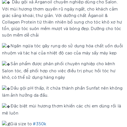
Dầu gội xả Arganoil chuyên nghiệp dùng cho Salon.
Với mùi hương thơm quyến rũ ngây ngất, cho khách cảm
giác sảng khoái, thư giản. Với dưỡng chất Ảganoil &
Collagen Protein từ thiên nhiên bổ sung cho tóc khô xơ hư
tổn, giúp tóc suôn mềm mượt và bóng đẹp. Dưỡng cho tóc
suôn mềm dễ chải
Ngăn ngừa tóc gãy rụng do sử dụng hóa chất uốn duỗi
nhuộm và tác hại của nhiệt độ cao của máy sấy máy kẹp
Sản phẩm được phân phối chuyên nghiệp cho kênh
Salon tóc, để phối hợp cho việc điều trị phục hồi tóc hư
khô, có thể sử dụng hàng ngày
Dầu gội pH thấp, ít chứa thành phần Sunfat nên không
làm ảnh hưởng da đầu.
Đặc biệt mùi hương thơm khiến các chị em dùng rồi là
mê luôn
Giá size to
#350k