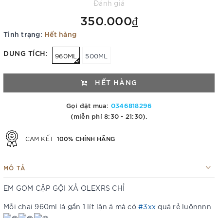
Đánh giá
350.000₫
Tình trạng:
Hết hàng
DUNG TÍCH:
960ML
500ML
HẾT HÀNG
Gọi đặt mua:
0346818296
(miễn phí 8:30 - 21:30).
100% CHÍNH HÃNG
CAM KẾT
MÔ TẢ
EM GOM CẶP GỘI XẢ OLEXRS CHỈ
Mỗi chai 960ml là gần 1 lít lận á mà có
#3xx
quá rẻ luônnnn