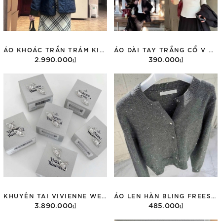
ÁO KHOÁC TRẦN TRÁM KIDS RALPH MÀU NAVY 323943455002
ÁO DÀI TAY TRẮNG CỔ V PHỐI REN PUSUMEDE PST24832
2.990.000₫
390.000₫
Tùy chọn
Tùy chọn
KHUYÊN TAI VIVIENNE WESTWOOD 62020033
ÁO LEN HÀN BLING FREESIZE
3.890.000₫
485.000₫