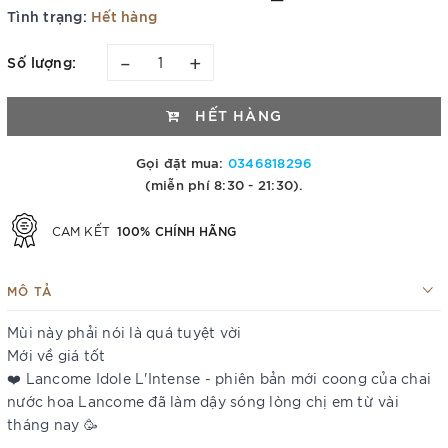
Tình trạng:
Hết hàng
–
+
Số lượng:
HẾT HÀNG
Gọi đặt mua:
0346818296
(miễn phí 8:30 - 21:30).
100% CHÍNH HÃNG
CAM KẾT
MÔ TẢ
Mùi này phải nói là quá tuyệt vời
Mới về giá tốt
❤️ Lancome Idole L'Intense - phiên bản mới coong của chai
nước hoa Lancome đã làm dậy sóng lòng chị em từ vài
tháng nay 🥳