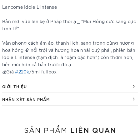
Lancome Idole L'Intense
Bản mới vừa lên kệ ở Pháp thôi ạ _ "Mùi Hồng cực sang cực
tinh tế"
Vẫn phong cách ấm áp, thanh lịch, sang trọng cùng hương
hoa hồng 🥀 nổi trội và hương hoa nhài quý phái, phiên bản
Idole L'intense (tạm dịch là "đậm đặc hơn") còn thơm hơn,
bền mùi hơn cả bản trước đó ạ.
💰Giá
#220k
/5ml fullbox
GIỚI THIỆU
NHẬN XÉT SẢN PHẨM
LIÊN QUAN
SẢN PHẨM