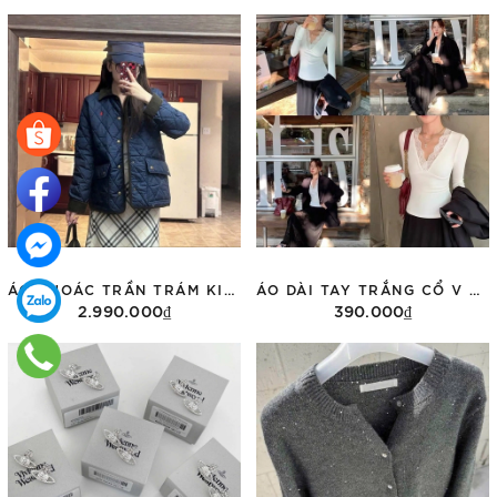
ÁO KHOÁC TRẦN TRÁM KIDS RALPH MÀU NAVY 323943455002
ÁO DÀI TAY TRẮNG CỔ V PHỐI REN PUSUMEDE PST24832
2.990.000₫
390.000₫
Tùy chọn
Tùy chọn