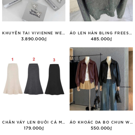
KHUYÊN TAI VIVIENNE WESTWOOD 62020033
ÁO LEN HÀN BLING FREESIZE
3.890.000₫
485.000₫
Thêm vào giỏ hàng
Tùy chọn
CHÂN VÁY LEN ĐUÔI CÁ MOSESQUEEN 63123
ÁO KHOÁC DA BO CHUN WGWE 6946
179.000₫
550.000₫